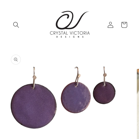
Ir
directamente
al contenido
Iniciar
Carrito
sesión
Ir
directamente
a la
información
del producto