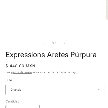
A
e
m
2
Abrir
e
elemento
u
multimedia
de
1
/
3
v
1
m
en
Expressions Aretes Púrpura
una
ventana
modal
Precio
$ 440.00 MXN
habitual
Los
gastos de envío
se calculan en la pantalla de pago.
Size
Cantidad